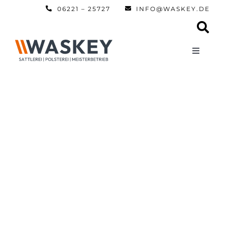
Zum
06221 – 25727
INFO@WASKEY.DE
Inhalt
springen
Toggle
Navigati
Home
Über uns
Leistun
Referen
Automobi