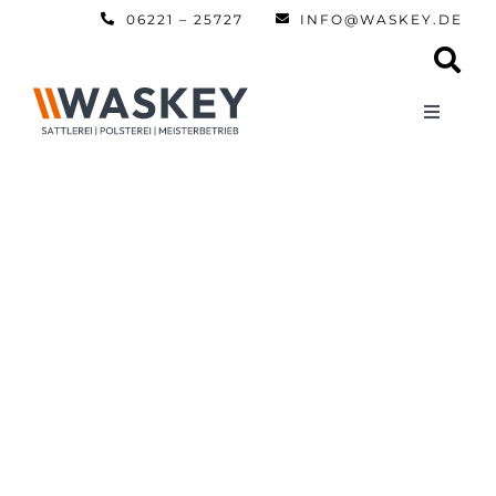
Zum
06221 – 25727
INFO@WASKEY.DE
Inhalt
springen
Toggle
Navigati
Home
Über uns
Leistun
Referen
Automobi