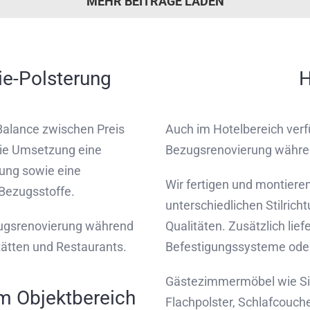
MEHR BEITRÄGE LADEN
ie-Polsterung
H
Balance zwischen Preis
Auch im Hotelbereich verf
die Umsetzung eine
Bezugsrenovierung währen
ung sowie eine
Wir fertigen und montier
Bezugsstoffe.
unterschiedlichen Stilric
zugsrenovierung während
Qualitäten. Zusätzlich lie
ätten und Restaurants.
Befestigungssysteme ode
Gästezimmermöbel wie Si
m Objektbereich
Flachpolster, Schlafcouch