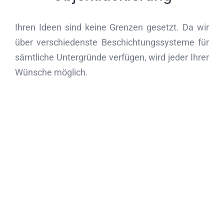
Ihren Ideen sind keine Grenzen gesetzt. Da wir
über verschiedenste Beschichtungssysteme für
sämtliche Untergründe verfügen, wird jeder Ihrer
Wünsche möglich.
Ihr Projekt in
besten Händen
Machen Sie sich ein Bild von unserer
Werkstatt und kommen Sie während
der Öffnungszeiten einfach vorbei.
Gerne beraten wir Sie zu Ihrem