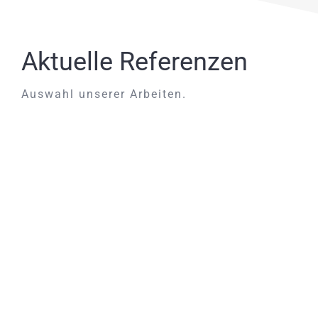
Aktuelle Referenzen
Auswahl unserer Arbeiten.
Armaturenbrett und
Handschuhfach mit Leder
bezogen
Armaturenbrett und Handschuhfach mit