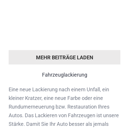
Ferrari Roma Innenhimmel neu beziehen –
Perfekte Veredelung für Luxusfahrzeuge Für
diesen exklusiven Ferrari Roma durften wir
den Innenhimmel komplett neu beziehen.
Dabei legten wir größten Wert [...]
MEHR BEITRÄGE LADEN
Fahrzeuglackierung
Eine neue Lackierung nach einem Unfall, ein
kleiner Kratzer, eine neue Farbe oder eine
Rundumerneuerung bzw. Restauration Ihres
Autos. Das Lackieren von Fahrzeugen ist unsere
Stärke. Damit Sie Ihr Auto besser als jemals