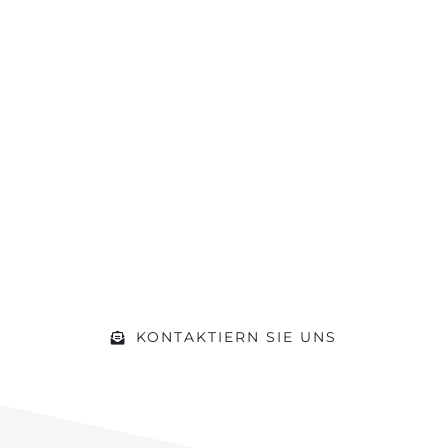
Sie hat die
Motivation
gepackt?
Machen Sie sich ein Bild von unserer
Werkstatt und kommen Sie während
der Öffnungszeiten einfach vorbei.
Gerne beraten wir Sie zu Ihrem
Vorhaben
KONTAKTIERN SIE UNS