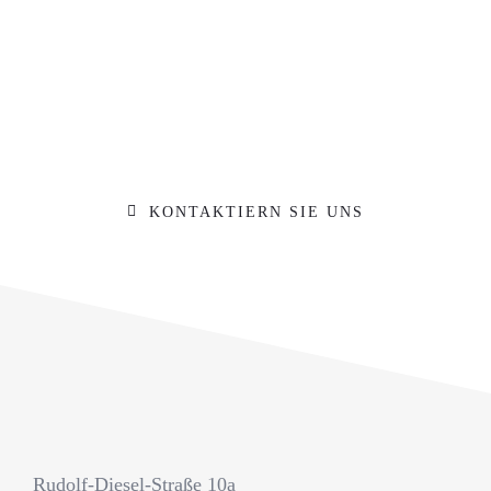
Machen Sie sich ein Bild von unserer
Werkstatt und kommen Sie während der
Öffnungszeiten einfach vorbei. Gerne
beraten wir Sie zu Ihrem Vorhaben
KONTAKTIERN SIE UNS
Rudolf-Diesel-Straße 10a