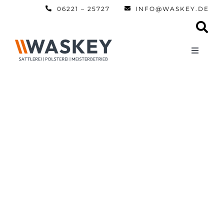
Zum
06221 – 25727
INFO@WASKEY.DE
Inhalt
springen
Toggle
Navigati
Home
Über uns
Leistun
Referen
Automobi