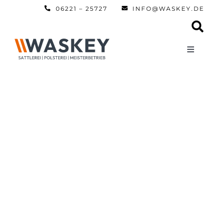
Zum
06221 – 25727
INFO@WASKEY.DE
Inhalt
springen
Toggle
Navigati
Home
Über uns
Leistun
Referen
Automobi