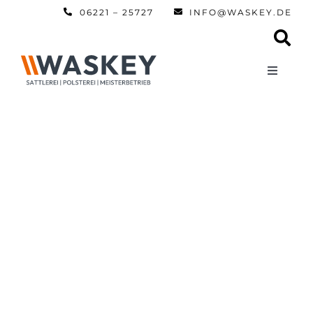
Zum
06221 – 25727
INFO@WASKEY.DE
Inhalt
springen
Toggle
Navigati
Home
Über uns
Leistun
Referen
Automobi