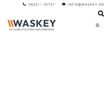
Zum
06221 – 25727
INFO@WASKEY.DE
Inhalt
springen
Toggle
Navigati
Home
Über uns
Leistun
Referen
Automobi