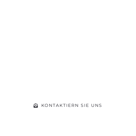
Sie hat die
Motivation gepackt?
Machen Sie sich ein Bild von unserer
Werkstatt und kommen Sie während
der Öffnungszeiten einfach vorbei.
Gerne beraten wir Sie zu Ihrem
Vorhaben
KONTAKTIERN SIE UNS