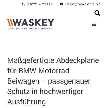
Zum
06221 – 25727
INFO@WASKEY.DE
Inhalt
springen
Toggle
Navigati
Home
Über uns
Maßgefertigte Abdeckplane
für BMW-Motorrad
Leistun
Beiwagen – passgenauer
Referen
Schutz in hochwertiger
Ausführung
Automobi