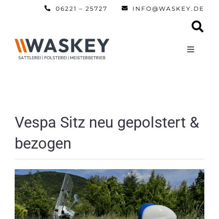
Zum
06221 – 25727
INFO@WASKEY.DE
Inhalt
springen
Toggle
Navigati
Home
Über uns
Vespa Sitz neu gepolstert &
bezogen
Leistun
Referen
Automobi