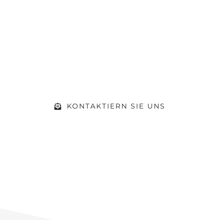
Machen Sie sich ein Bild von unserer
Werkstatt und kommen Sie während
der Öffnungszeiten einfach vorbei.
Gerne beraten wir Sie zu Ihrem
Vorhaben
KONTAKTIERN SIE UNS