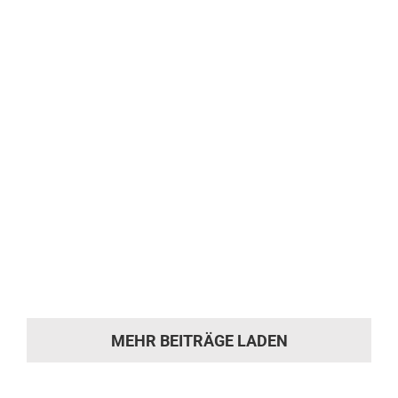
Handwerkskunst für einen Klassiker In
unserer Sattlerei haben wir ein Mercedes-
Benz W187 220 S Cabriolet vollständig
restauriert. Wir fertigten [...]
Lea Francis HP Saloon
Lea Francis HP Saloon Unsere Arbeiten Lea
Francis HP Saloon - [...]
MEHR BEITRÄGE LADEN