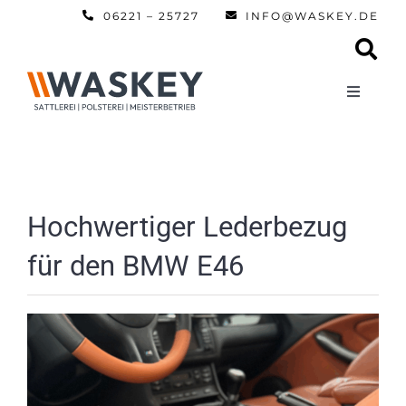
Zum
06221 – 25727
INFO@WASKEY.DE
Inhalt
springen
Toggle
Navigati
Home
Über uns
Hochwertiger Lederbezug
für den BMW E46
Leistun
Referen
Automobi