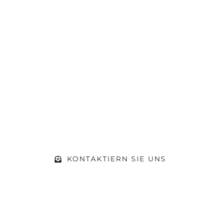
Sie hat die
Motivation gepackt?
Machen Sie sich ein Bild von unserer
Werkstatt und kommen Sie während
der Öffnungszeiten einfach vorbei.
Gerne beraten wir Sie zu Ihrem
Vorhaben
KONTAKTIERN SIE UNS