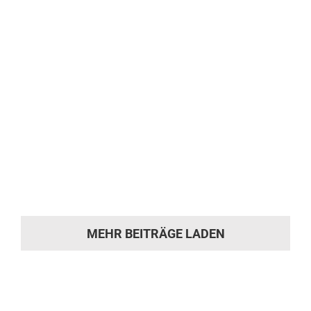
Weinglashalter und Dubbeglas –
Halter zum Umhängen
Weinglashalter und Dubbeglas - Halter zum
Umhängen Unsere Arbeiten Weinglashalter
[...]
MEHR BEITRÄGE LADEN