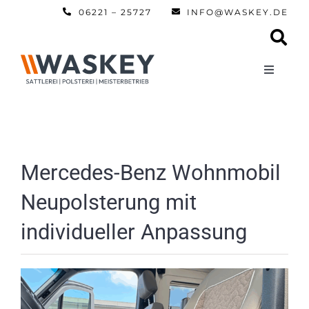
Zum
06221 – 25727
INFO@WASKEY.DE
Inhalt
springen
Toggle
Navigati
Home
Über uns
Mercedes-Benz Wohnmobil
Neupolsterung mit
Leistun
individueller Anpassung
Referen
Automobi