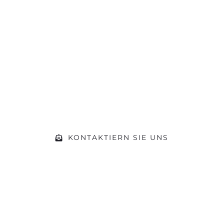
Sie hat die
Motivation gepackt?
Machen Sie sich ein Bild von unserer
Werkstatt und kommen Sie während
der Öffnungszeiten einfach vorbei.
Gerne beraten wir Sie zu Ihrem
Vorhaben
KONTAKTIERN SIE UNS