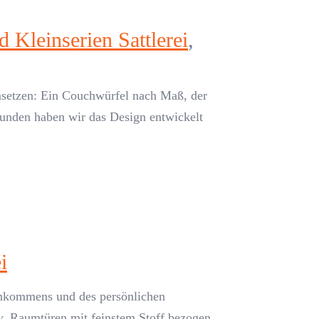
 Kleinserien Sattlerei
,
umsetzen: Ein Couchwürfel nach Maß, der
Kunden haben wir das Design entwickelt
i
 Ankommens und des persönlichen
zw. Raumtüren mit feinstem Stoff bezogen