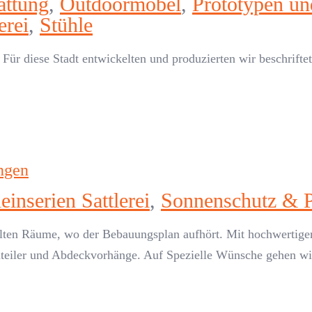
attung
,
Outdoormöbel
,
Prototypen und
erei
,
Stühle
Für diese Stadt entwickelten und produzierten wir beschrifte
ngen
inserien Sattlerei
,
Sonnenschutz & 
ten Räume, wo der Bebauungsplan aufhört. Mit hochwertigen
umteiler und Abdeckvorhänge. Auf Spezielle Wünsche gehen wir