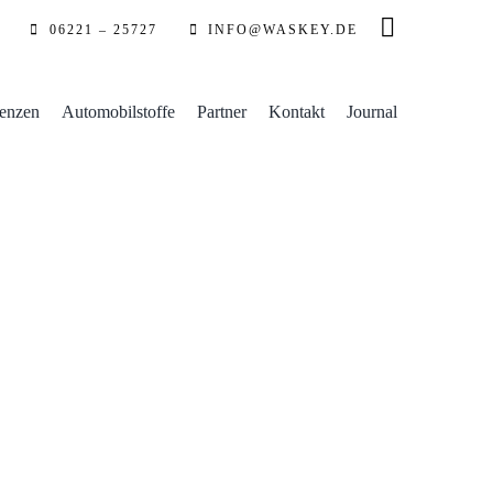
06221 – 25727
INFO@WASKEY.DE
enzen
Automobilstoffe
Partner
Kontakt
Journal
Porsche 911 – Jubiläumsmodell
911
Armaturenbrett beziehen
G - Modell
Oldtimer -
Sattlerei
Porsche
Sitzausstattung
Türverkleidung