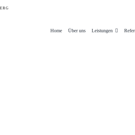
ERG
Home
Über uns
Leistungen
Refer
Porsche 911 G- Modell
911
Exklusive
Fahrzeugausstattung
G -
Modell
Oldtimer - Sattlerei
Oldtimerlackierung
Porsche
,
Türverkleidung