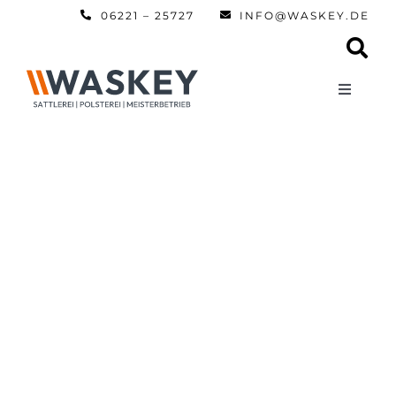
Zum
06221 – 25727
INFO@WASKEY.DE
Inhalt
springen
Toggle
Navigati
Home
Über uns
Leistun
Referen
Automobi