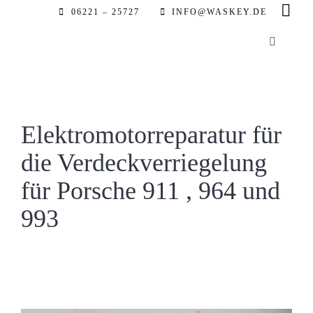
Zum
06221 – 25727
INFO@WASKEY.DE
Inhalt
Toggle
springen
Navigatio
Home
Über uns
Elektromotorreparatur für
die Verdeckverriegelung
Leistung
für Porsche 911 , 964 und
993
Referenz
Automobil
Partner