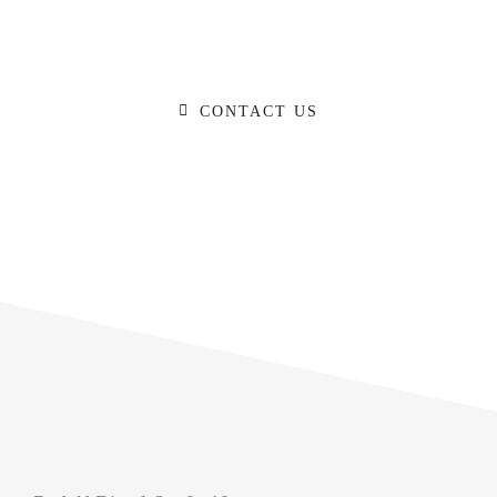
DO YOU HAVE A BIG IDEA WE CAN
HELP WITH?
CONTACT US