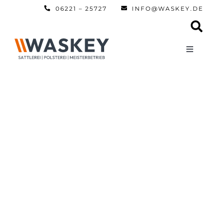
Zum
06221 – 25727
INFO@WASKEY.DE
Inhalt
springen
Toggle
Navigati
Home
Über uns
Leistun
Referen
Automobi