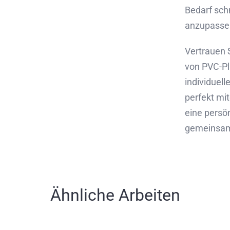
Bedarf sch
anzupasse
Vertrauen S
von PVC-Pl
individuell
perfekt mit
eine persö
gemeinsam I
Ähnliche Arbeiten