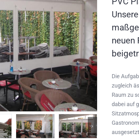
PVC Pl
Unsere
maßgeb
neuen 
beiget
Die Aufgab
zugleich ä
Raum zu sc
dabei auf 
Sitzatmosp
Gastronomi
ausgesetzt