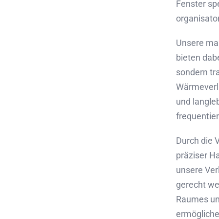
Fenster spe
organisato
Unsere ma
bieten dabe
sondern tra
Wärmeverlu
und langleb
frequentie
Durch die 
präziser H
unsere Ver
gerecht wer
Raumes unt
ermögliche