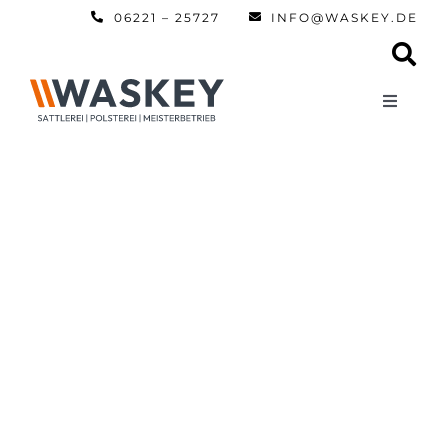
Zum
06221 – 25727
INFO@WASKEY.DE
Inhalt
springen
Toggle
Navigati
Home
Über uns
Leistun
Referen
Automobi