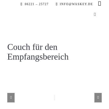
Zum
06221 – 25727
INFO@WASKEY.DE
Inhalt
Toggle
springen
Navigatio
Home
Über uns
Couch für den
Empfangsbereich
Leistung
Referenz
Automobil
Partner