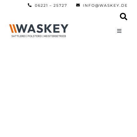
Zum
06221 – 25727
INFO@WASKEY.DE
Inhalt
springen
Toggle
Navigati
Home
Über uns
Leistun
Referen
Automobi