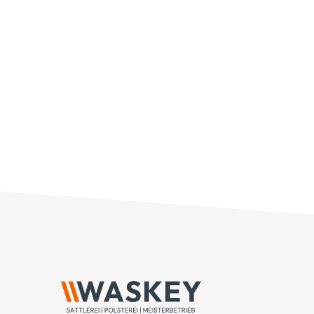
[...]