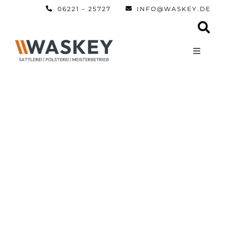
Zum
06221 – 25727
INFO@WASKEY.DE
Inhalt
springen
Toggle
Navigati
Home
Über uns
Leistun
Referen
Automobi