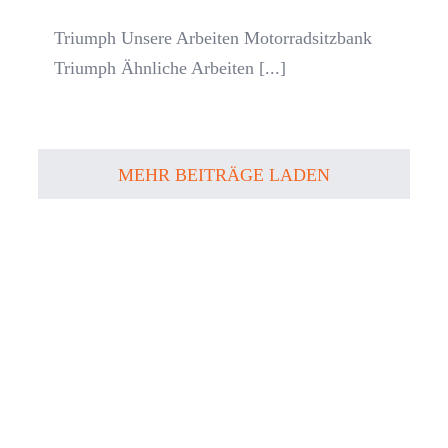
Triumph Unsere Arbeiten Motorradsitzbank
Triumph Ähnliche Arbeiten [...]
MEHR BEITRÄGE LADEN
Sie hat die
Motivation gepackt?
Machen Sie sich ein Bild von unserer
Werkstatt und kommen Sie während der
Öffnungszeiten einfach vorbei. Gerne