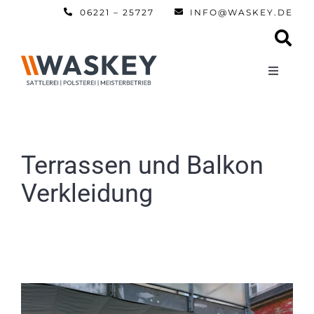
Zum
06221 – 25727
INFO@WASKEY.DE
Inhalt
springen
Toggle
Navigati
Home
Über uns
Terrassen und Balkon
Verkleidung
Leistun
Referen
Automobi