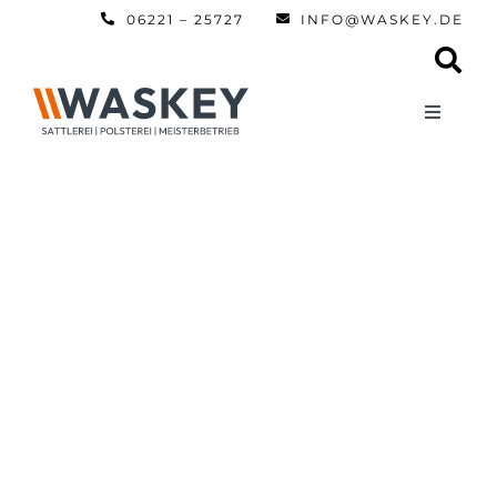
Zum
06221 – 25727
INFO@WASKEY.DE
Inhalt
springen
Toggle
Navigati
Home
Über uns
Leistun
Referen
Automobi