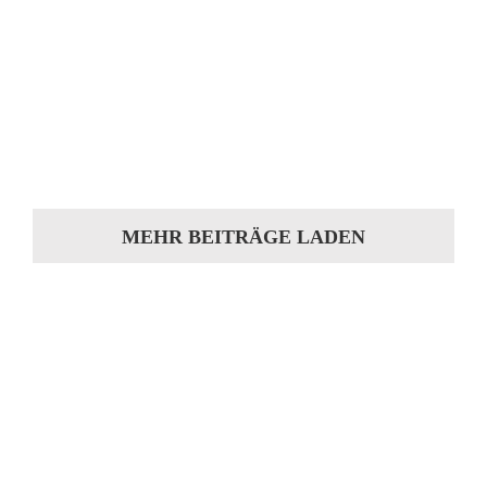
Vitra Lounge Chair neu polstern – Professionelle
Restaurierung von Sessel und Ottoman Wer
einen Vitra Lounge Chair neu polstern lassen
möchte, legt Wert auf Komfort, Qualität und
[...]
MEHR BEITRÄGE LADEN
Sie hat die Motivation
gepackt?
Machen Sie sich ein Bild von unserer