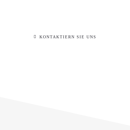
Werkstatt und kommen Sie während der
Öffnungszeiten einfach vorbei. Gerne
beraten wir Sie zu Ihrem Vorhaben
KONTAKTIERN SIE UNS