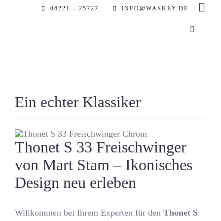
Zum
06221 – 25727
INFO@WASKEY.DE
Inhalt
Toggle
springen
Navigatio
Home
Über uns
Ein echter Klassiker
Leistung
Thonet S 33 Freischwinger
Referenz
von Mart Stam – Ikonisches
Design neu erleben
Automobil
Willkommen bei Ihrem Experten für den
Thonet S
Partner