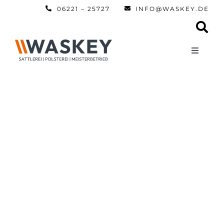
Zum
06221 – 25727
INFO@WASKEY.DE
Inhalt
springen
Toggle
Navigati
Home
Über uns
Leistun
Referen
Automobi