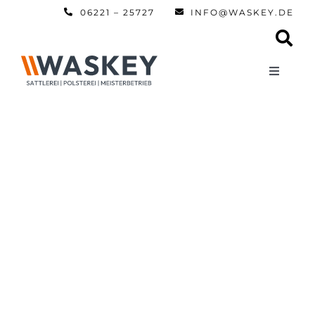
Zum
06221 – 25727
INFO@WASKEY.DE
Inhalt
springen
Toggle
Navigati
Home
Über uns
Leistun
Referen
Automobi