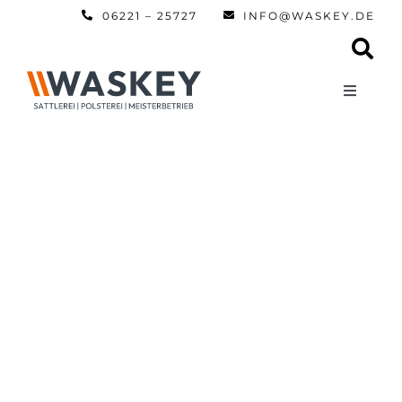
Zum
06221 – 25727
INFO@WASKEY.DE
Inhalt
springen
Toggle
Navigati
Home
Über uns
Leistun
Referen
Automobi