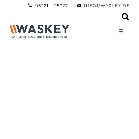
Zum
06221 – 25727
INFO@WASKEY.DE
Inhalt
springen
Toggle
Navigati
Home
Über uns
Leistun
Referen
Automobi