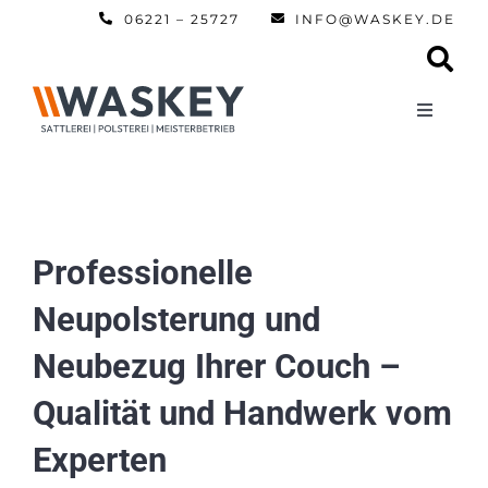
Zum
06221 – 25727
INFO@WASKEY.DE
Inhalt
springen
Toggle
Navigati
Home
Über uns
Professionelle
Neupolsterung und
Leistun
Neubezug Ihrer Couch –
Referen
Qualität und Handwerk vom
Experten
Automobi