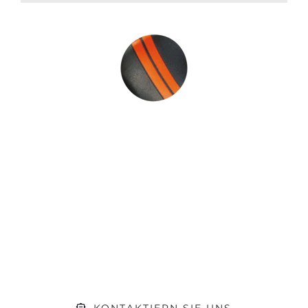
Sie hat die
Motivation gepackt?
Machen Sie sich ein Bild von unserer
Werkstatt und kommen Sie während
der Öffnungszeiten einfach vorbei.
Gerne beraten wir Sie zu Ihrem
Vorhaben
KONTAKTIERN SIE UNS