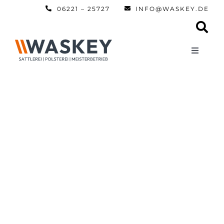
Zum
06221 – 25727
INFO@WASKEY.DE
Inhalt
springen
Toggle
Navigati
Home
Über uns
Leistun
Referen
Automobi