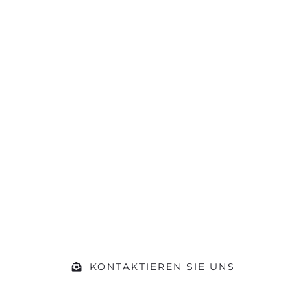
Ihr Projekt
in besten
Händen
Gerne beraten wir Sie zu
Ihrem Vorhaben.
KONTAKTIEREN SIE UNS