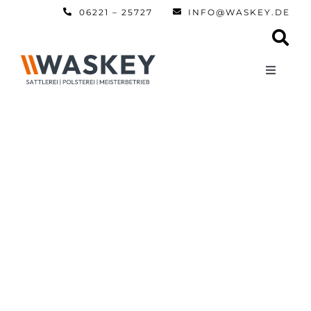
Zum
06221 – 25727
INFO@WASKEY.DE
Inhalt
springen
Toggle
Navigati
Home
Über uns
Leistun
Referen
Automobi