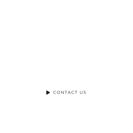
Ready to Talk?
DO YOU HAVE A BIG IDEA WE CAN
HELP WITH?
CONTACT US