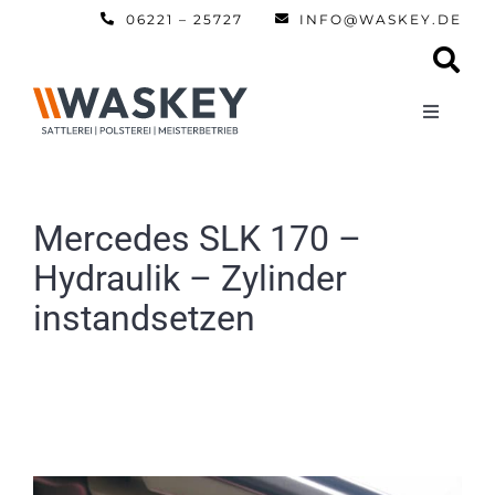
Zum
06221 – 25727
INFO@WASKEY.DE
Inhalt
springen
Toggle
Navigati
Home
Mercedes SLK 170 –
Über uns
Hydraulik – Zylinder
instandsetzen
Leistun
Referen
Automobi