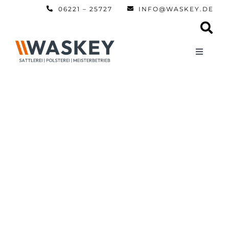
Zum
06221 – 25727
INFO@WASKEY.DE
Inhalt
springen
Toggle
Navigati
Home
Über uns
Leistun
Referen
Automobi