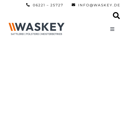
Zum
06221 – 25727
INFO@WASKEY.DE
Inhalt
springen
Toggle
Navigati
Home
Über uns
Leistun
Referen
Automobi