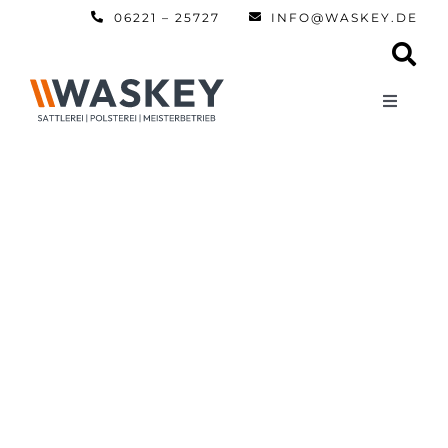
Zum
06221 – 25727
INFO@WASKEY.DE
Inhalt
springen
Toggle
Navigati
Home
Über uns
Leistun
Referen
Automobi