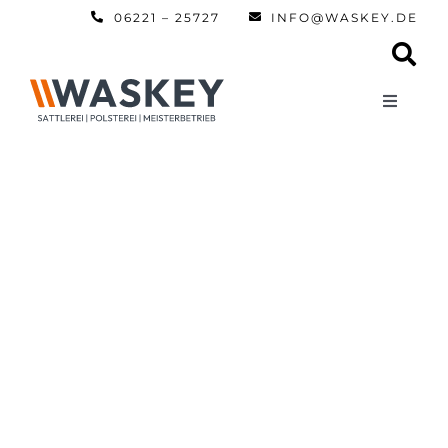
Zum
06221 – 25727
INFO@WASKEY.DE
Inhalt
springen
Toggle
Navigati
Home
Über uns
Leistun
Referen
Automobi