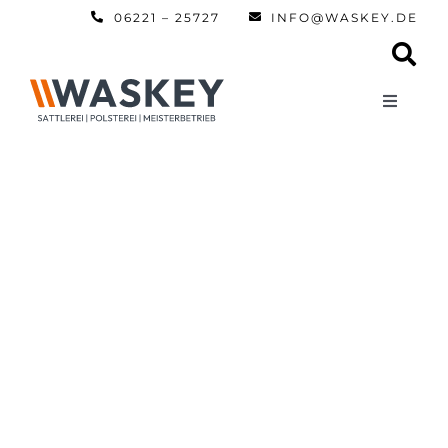
Zum
06221 – 25727
INFO@WASKEY.DE
Inhalt
springen
Toggle
Navigati
Home
Über uns
Leistun
Referen
Automobi