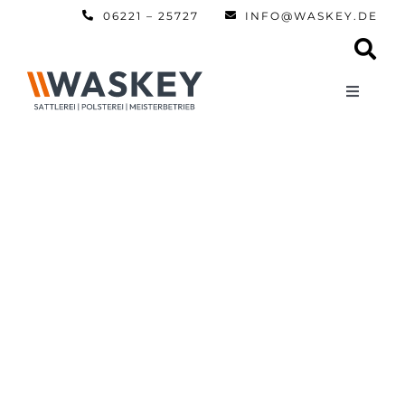
Zum
06221 – 25727
INFO@WASKEY.DE
Inhalt
springen
Toggle
Navigati
Home
Über uns
Leistun
Referen
Automobi