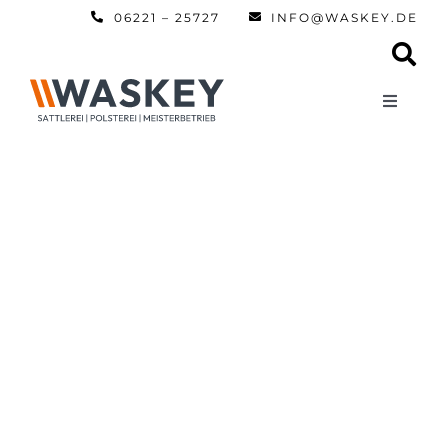
Zum
06221 – 25727
INFO@WASKEY.DE
Inhalt
springen
Toggle
Navigati
Home
Über uns
Leistun
Referen
Automobi