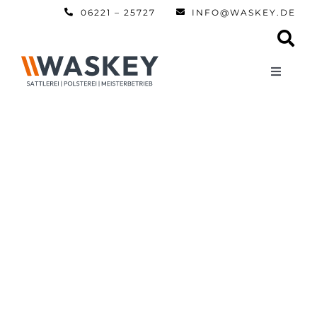
Zum
06221 – 25727
INFO@WASKEY.DE
Inhalt
springen
Toggle
Navigati
Home
Über uns
Leistun
Referen
Automobi