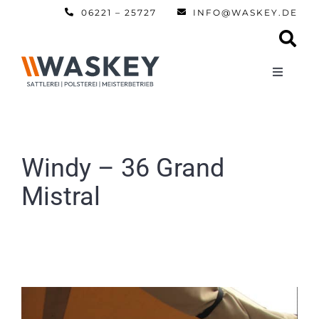
Zum
06221 – 25727
INFO@WASKEY.DE
Inhalt
springen
Toggle
Navigati
Home
Über uns
Windy – 36 Grand
Mistral
Leistun
Referen
Automobi