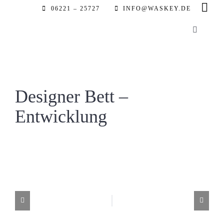
Zum
06221 – 25727
INFO@WASKEY.DE
Inhalt
Toggle
springen
Navigatio
Home
Über uns
Designer Bett –
Entwicklung
Leistung
Referenz
Automobil
Partner