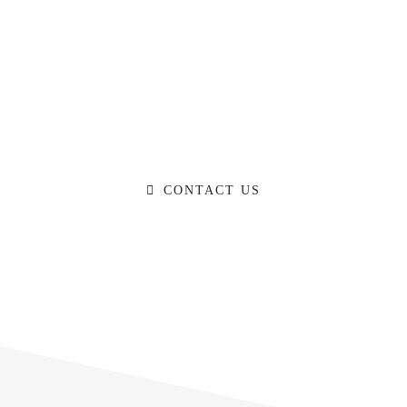
Ready to Talk?
DO YOU HAVE A BIG IDEA WE CAN
HELP WITH?
CONTACT US