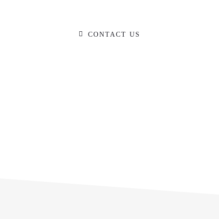
O YOU HAVE A BIG IDEA WE CAN HELP WIT
CONTACT US