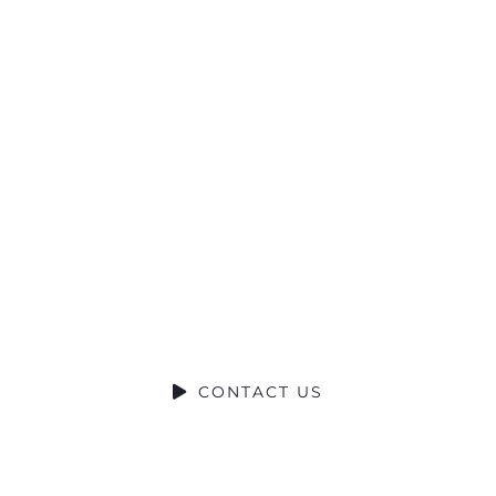
Ready to Talk?
DO YOU HAVE A BIG IDEA WE CAN
HELP WITH?
CONTACT US