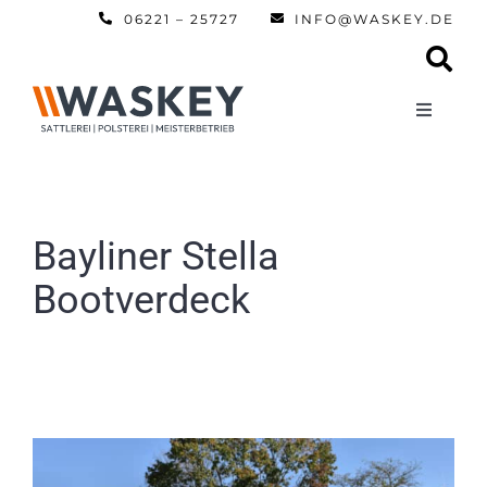
Zum
06221 – 25727
INFO@WASKEY.DE
Inhalt
springen
Toggle
Navigati
Home
Über uns
Bayliner Stella
Bootverdeck
Leistun
Referen
Automobi